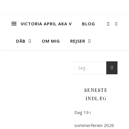
VICTORIA APRIL AKA V
BLOG
DÅB
OM MIG
REJSER
SENESTE
INDLÆG
Dag 19 i
sommerferien 2026