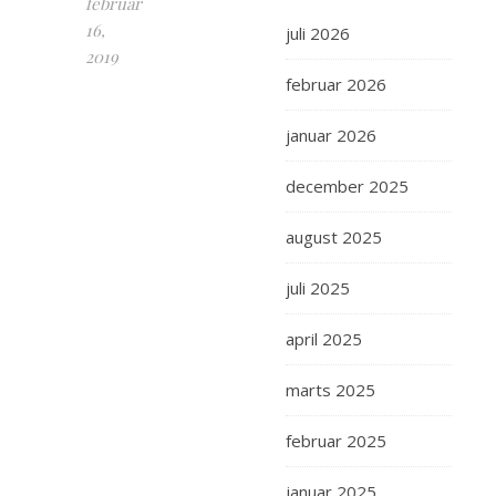
februar
16,
juli 2026
2019
februar 2026
Her
lørdag
januar 2026
den
16/2
december 2025
2029
var
august 2025
vi
juli 2025
i
LEGO
april 2025
World
i
marts 2025
Bella.
Det
februar 2025
var
bare
januar 2025