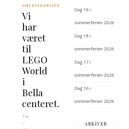
UNCATEGORIZED
Dag 16 i
Vi
sommerferien 2026
har
været
Dag 18 i
til
sommerferien 2026
LEGO
Dag 17 i
World
sommerferien 2026
i
Dag 16 i
Bella
centeret.
sommerferien 2026
Far
/
ARKIVER