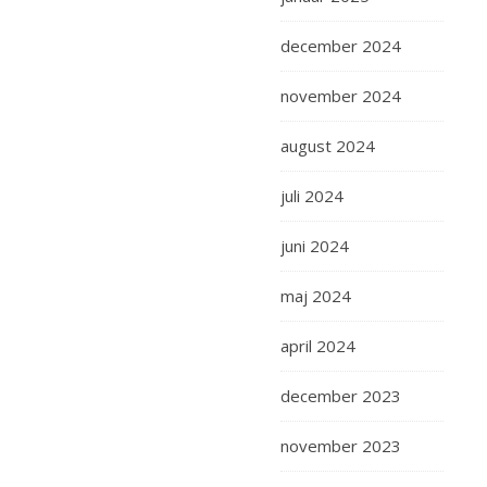
så
fedt.
december 2024
Vi
fik
november 2024
lavet
en
august 2024
legoklods
med
juli 2024
mit
navn
juni 2024
på.
Men
maj 2024
der
var
april 2024
bare
december 2023
mega
kø
november 2023
…