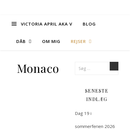
VICTORIA APRIL AKA V
BLOG
DÅB
OM MIG
REJSER
Monaco
SENESTE
INDLÆG
Dag 19 i
sommerferien 2026