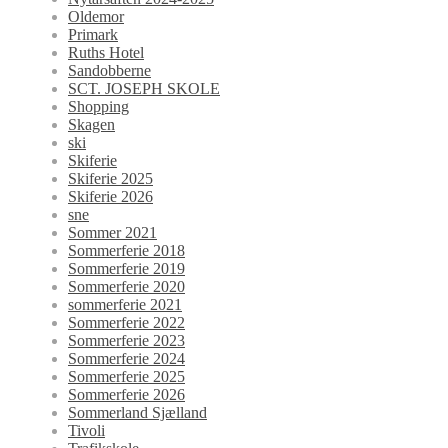
Oldemor
Primark
Ruths Hotel
Sandobberne
SCT. JOSEPH SKOLE
Shopping
Skagen
ski
Skiferie
Skiferie 2025
Skiferie 2026
sne
Sommer 2021
Sommerferie 2018
Sommerferie 2019
Sommerferie 2020
sommerferie 2021
Sommerferie 2022
Sommerferie 2023
Sommerferie 2024
Sommerferie 2025
Sommerferie 2026
Sommerland Sjælland
Tivoli