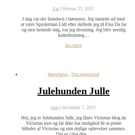
Far
/
februar 25, 2022
I dag var der fastelavn i børneren. Jeg startede ud med
at være Spyderman Lidt efter skiftede jeg til Elsa Da far
og mor hentede mig, var jeg dronning. Jeg blev nemlig
kattedronning…
læs mere
børnehave
,
Uncategorized
Julehunden Julle
mor
/
december 7, 2021
Hej, jeg er Julehunden Julle, jeg låner Victorias blog da
Victorias mor og far ikke har mulighed fir at printe
billeder af Victorias og min dejlige oplevelser sammen.
Det er i dag den…