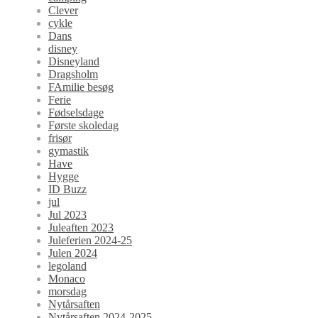
Clever
cykle
Dans
disney
Disneyland
Dragsholm
FAmilie besøg
Ferie
Fødselsdage
Første skoledag
frisør
gymastik
Have
Hygge
ID Buzz
jul
Jul 2023
Juleaften 2023
Juleferien 2024-25
Julen 2024
legoland
Monaco
morsdag
Nytårsaften
Nytårsaften 2024-2025