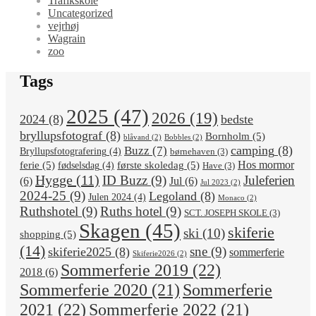
Trafikskole
Uncategorized
vejrhøj
Wagrain
zoo
Tags
2025
(47)
2026
(19)
2024
(8)
bedste
bryllupsfotograf
(8)
Bornholm
(5)
blåvand
(2)
Bobbles
(2)
camping
(8)
Buzz
(7)
Bryllupsfotografering
(4)
børnehaven
(3)
Hos mormor
ferie
(5)
første skoledag
(5)
fødselsdag
(4)
Have
(3)
Hygge
(11)
ID Buzz
(9)
Juleferien
(6)
Jul
(6)
Jul 2023
(2)
2024-25
(9)
Legoland
(8)
Julen 2024
(4)
Monaco
(2)
Ruthshotel
(9)
Ruths hotel
(9)
SCT. JOSEPH SKOLE
(3)
Skagen
(45)
skiferie
ski
(10)
shopping
(5)
(14)
sne
(9)
skiferie2025
(8)
sommerferie
Skiferie2026
(2)
Sommerferie 2019
(22)
2018
(6)
Sommerferie
Sommerferie 2020
(21)
2021
(22)
Sommerferie 2022
(21)