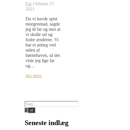
Far
/
februar 27,
2021
Da vi havde spist
morgenmad, sagde
jeg til far og mor at
vi skulle ud og
fodre ænderne. Vi
har et anlæg ved
siden af
børnehaven, så det
viste jeg lige far
og…
læs mere
Seneste indlæg