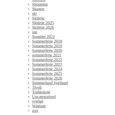
Shopping
Skagen
ski
Skiferie
Skiferie 2025
Skiferie 2026
sne
Sommer 2021
Sommerferie 2018
Sommerferie 2019
Sommerferie 2020
sommerferie 2021
Sommerferie 2022
Sommerferie 2023
Sommerferie 2024
Sommerferie 2025
Sommerferie 2026
Sommerland Sjælland
Tivoli
Trafikskole
Uncategorized
vejrhøj
Wagrain
zoo