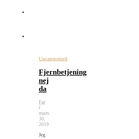
Uncategorized
Fjernbetjening
nej
da
Far
/
marts
30,
2019
Jeg