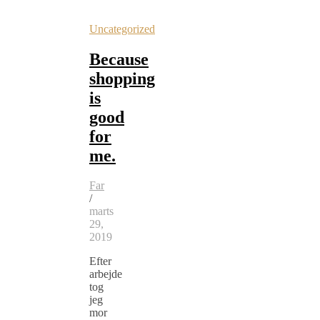
Uncategorized
Because
shopping
is
good
for
me.
Far
/
marts
29,
2019
Efter
arbejde
tog
jeg
mor