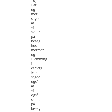
19)
Far
og
mor
sagde
at
vi
skulle
på
besøg
hos
mormor
og
Flemming
i
esbjerg.
Mor
sagde
også
at
vi
også
skulle
på
besøg