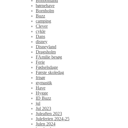
Bonbonland
børnehave
Bornholm
Buzz
camping
Clever
cykle
Dans
disney
Disneyland
Dragsholm
FAmilie besøg
Ferie
Fødselsdage
Første skoledag
frisør
gymastik
Have
Hygge
ID Buzz
jul
Jul 2023
Juleaften 2023
Juleferien 2024-25
Julen 2024