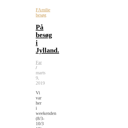
FAmilie
besøg
På
besøg
i
Jylland.
Far
/
marts
9,
2019
Vi
var
her
i
weekenden
(8/3-
10/3