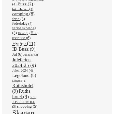
Buzz
(7)
(4)
børnehaven
(3)
camping
(8)
ferie
(5)
fødselsdag
(4)
første skoledag
Hos
(5)
Have
(3)
mormor
(6)
Hygge
(11)
ID Buzz
(9)
Jul
(6)
Jul 2023
(2)
Juleferien
2024-25
(9)
Julen 2024
(4)
Legoland
(8)
Monaco
(2)
Ruthshotel
(9)
Ruths
hotel
(9)
SCT.
JOSEPH SKOLE
shopping
(5)
(3)
Skagen