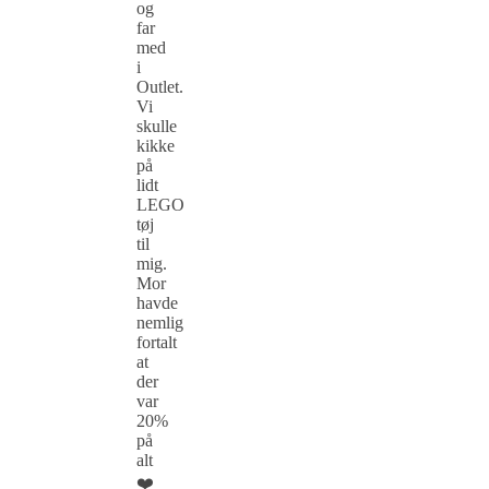
og
far
med
i
Outlet.
Vi
skulle
kikke
på
lidt
LEGO
tøj
til
mig.
Mor
havde
nemlig
fortalt
at
der
var
20%
på
alt
❤️