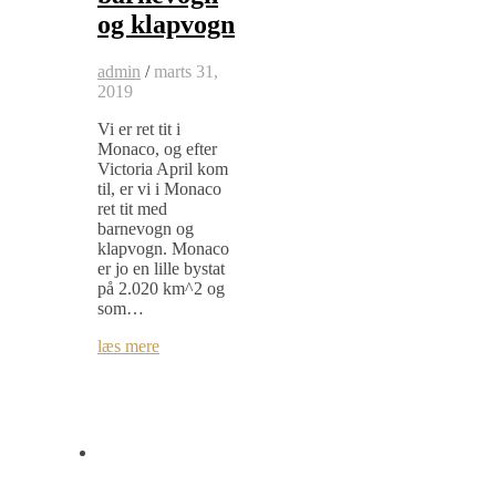
og klapvogn
admin
/
marts 31,
2019
Vi er ret tit i
Monaco, og efter
Victoria April kom
til, er vi i Monaco
ret tit med
barnevogn og
klapvogn. Monaco
er jo en lille bystat
på 2.020 km^2 og
som…
læs mere