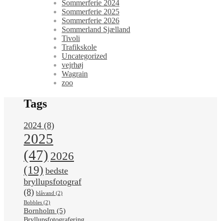
Sommerferie 2024
Sommerferie 2025
Sommerferie 2026
Sommerland Sjælland
Tivoli
Trafikskole
Uncategorized
vejrhøj
Wagrain
zoo
Tags
2024
(8)
2025
(47)
2026
(19)
bedste
bryllupsfotograf
(8)
blåvand
(2)
Bobbles
(2)
Bornholm
(5)
Bryllupsfotografering