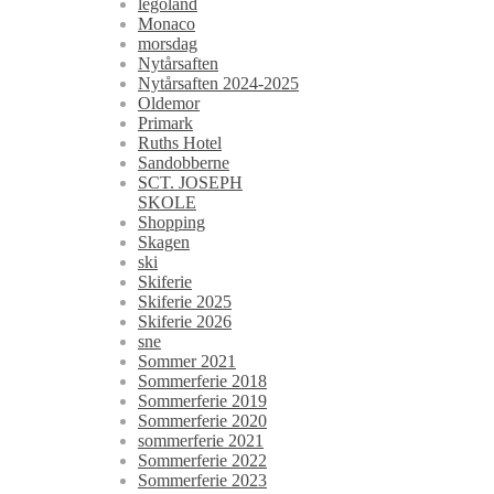
legoland
Monaco
morsdag
Nytårsaften
Nytårsaften 2024-2025
Oldemor
Primark
Ruths Hotel
Sandobberne
SCT. JOSEPH
SKOLE
Shopping
Skagen
ski
Skiferie
Skiferie 2025
Skiferie 2026
sne
Sommer 2021
Sommerferie 2018
Sommerferie 2019
Sommerferie 2020
sommerferie 2021
Sommerferie 2022
Sommerferie 2023