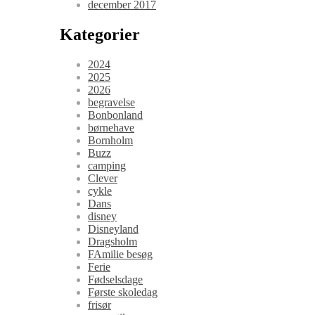
december 2017
Kategorier
2024
2025
2026
begravelse
Bonbonland
børnehave
Bornholm
Buzz
camping
Clever
cykle
Dans
disney
Disneyland
Dragsholm
FAmilie besøg
Ferie
Fødselsdage
Første skoledag
frisør