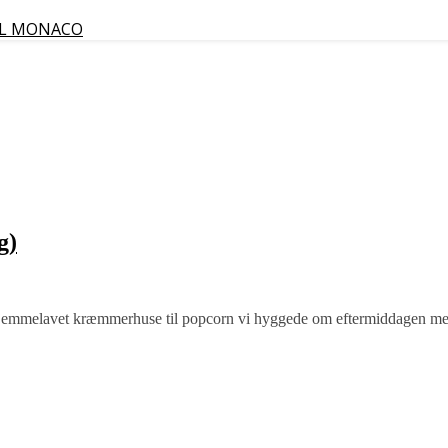
IL MONACO
g)
de hjemmelavet kræmmerhuse til popcorn vi hyggede om eftermiddagen m