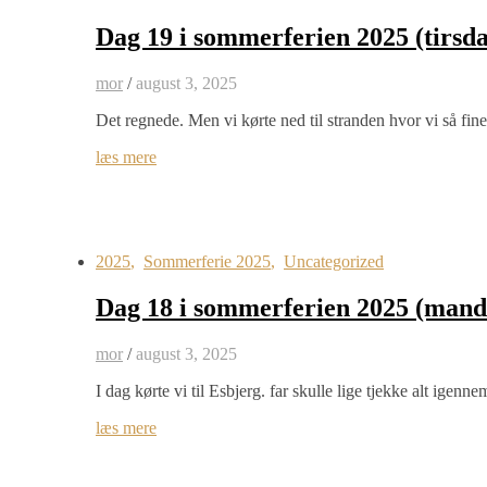
Dag 19 i sommerferien 2025 (tirsd
mor
/
august 3, 2025
Det regnede. Men vi kørte ned til stranden hvor vi så fi
læs mere
2025
,
Sommerferie 2025
,
Uncategorized
Dag 18 i sommerferien 2025 (mand
mor
/
august 3, 2025
I dag kørte vi til Esbjerg. far skulle lige tjekke alt ige
læs mere