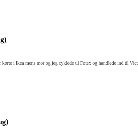
g)
ar kørte i Ikea mens mor og jeg cyklede til Føtex og handlede ind til Vi
ag)