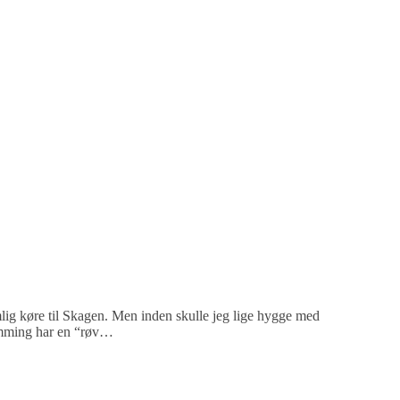
emlig køre til Skagen. Men inden skulle jeg lige hygge med
emming har en “røv…