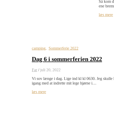
Så kom da
ene brems
læs mere
camping
,
Sommerferie 2022
Dag 6 i sommerferien 2022
Far
/
juli 20, 2022
Vi sov længe i dag. Lige ind kl kl 0630. Jeg skull
igang med at indrette mit lege hjørne i…
læs mere