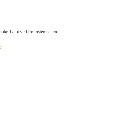
 makralsalat ved frokosten senere
e