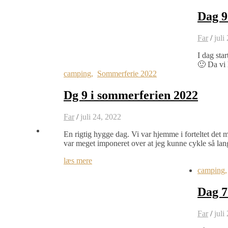
Dag 9
Far
/
juli
I dag sta
🙂 Da vi
camping
,
Sommerferie 2022
Dg 9 i sommerferien 2022
Far
/
juli 24, 2022
En rigtig hygge dag. Vi var hjemme i forteltet det m
var meget imponeret over at jeg kunne cykle så lan
læs mere
camping
Dag 7
Far
/
juli