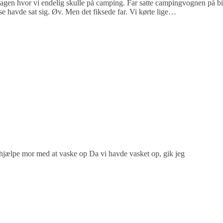
gen hvor vi endelig skulle på camping. Far satte campingvognen på bil
e havde sat sig. Øv. Men det fiksede far. Vi kørte lige…
e hjælpe mor med at vaske op Da vi havde vasket op, gik jeg