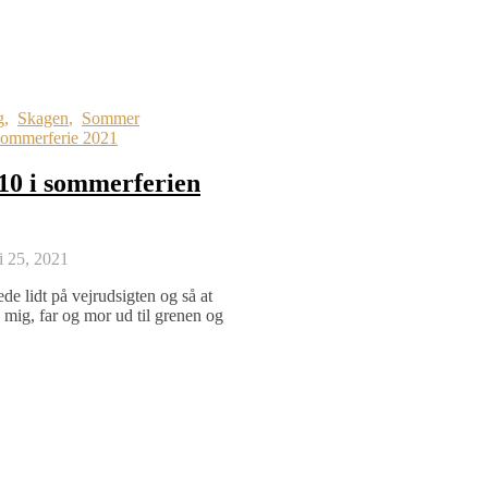
g
,
Skagen
,
Sommer
sommerferie 2021
10 i sommerferien
li 25, 2021
de lidt på vejrudsigten og så at
mig, far og mor ud til grenen og