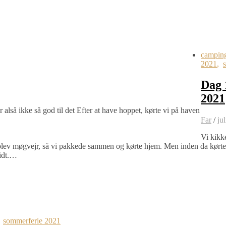
campin
2021
,
Dag 
2021
alså ikke så god til det Efter at have hoppet, kørte vi på haven
Far
/
ju
Vi kikke
blev møgvejr, så vi pakkede sammen og kørte hjem. Men inden da kørte 
lidt.…
,
sommerferie 2021