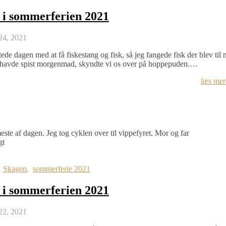
 i sommerferien 2021
 24, 2021
rtede dagen med at få fiskestang og fisk, så jeg fangede fisk der blev til
 havde spist morgenmad, skyndte vi os over på hoppepuden.…
læs mer
este af dagen. Jeg tog cyklen over til vippefyret. Mor og far
gt
,
Skagen
,
sommerferie 2021
 i sommerferien 2021
 22, 2021