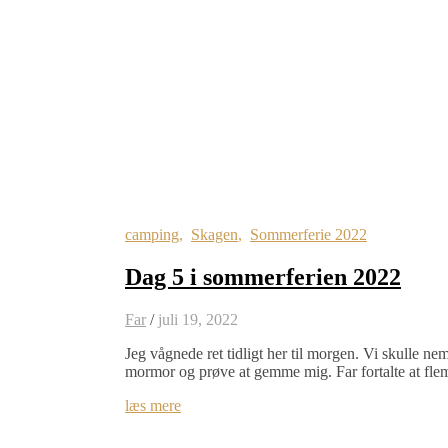
camping
,
Skagen
,
Sommerferie 2022
Dag 5 i sommerferien 2022
Far
/
juli 19, 2022
Jeg vågnede ret tidligt her til morgen. Vi skulle n
mormor og prøve at gemme mig. Far fortalte at fl
læs mere